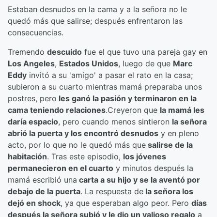
Estaban desnudos en la cama y a la señora no le
quedó más que salirse; después enfrentaron las
consecuencias.
Tremendo
descuido
fue el que tuvo una pareja gay en
Los Angeles
,
Estados Unidos
, luego de que
Marc
Eddy
invitó a su 'amigo' a pasar el rato en la casa;
subieron a su cuarto mientras mamá preparaba unos
postres, pero
les ganó la pasión y terminaron en la
cama teniendo relaciones
.Creyeron que
la mamá les
daría espacio
, pero cuando menos sintieron
la señora
abrió la puerta y los encontró desnudos
y en pleno
acto, por lo que no le quedó más que
salirse de la
habitación
. Tras este episodio,
los jóvenes
permanecieron en el cuarto
y minutos después la
mamá escribió una
carta a su hijo y se la aventó por
debajo de la puerta
. La respuesta de
la señora los
dejó en shock
, ya que esperaban algo peor. Pero
días
después la señora subió y le dio un valioso regalo
a